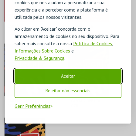
cookies que nos ajudam a personalizar a sua
COMPRAR
COMPRAR
experiência e a perceber como a plataforma é
utilizada pelos nossos visitantes.
CARTÃO CCB
CARTÃO CCB
Ao clicar em "Aceitar" concorda com o
armazenamento de cookies no seu dispositivo. Para
FUNDAÇÃO CCB
FUNDAÇÃO CCB
saber mais consulte a nossa
Política de Cookies
,
Informações Sobre Cookies
e
>65 | ANUAL
DUPLO | ANUAL
Privacidade & Segurança
.
MAIS INFO
MAIS INFO
Aceitar
COMPRAR
COMPRAR
Rejeitar não essenciais
CARTÃO OFERTA
CARTÃO OFERTA
Gerir Preferências
CCB
CCB
FUNDAÇÃO CCB
FUNDAÇÃO CCB
CARTÃO OFERTA 20€
CARTÃO OFERTA 30€