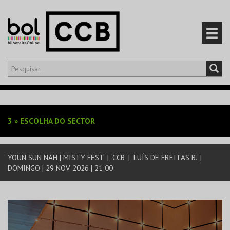
Olá,
iniciar sessão
PT
0
CARRINHO
3
»
ESCOLHA DO SECTOR
EVENTOS
YOUN SUN NAH | MISTY FEST
|
CCB
|
LUÍS DE FREITAS B.
|
CARTÕES
DOMINGO | 29 NOV 2026 | 21:00
PRODUTOS