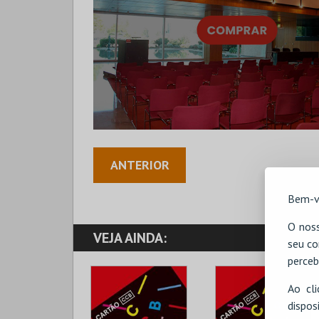
ANTERIOR
Bem-v
O noss
VEJA AINDA:
seu co
perceb
Ao cl
disp