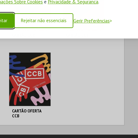
ações Sobre Cookies
e
Privacidade & Segurança
.
itar
Rejeitar não essenciais
Gerir Preferências
CARTÃO CCB
CARTÃO CCB
FUNDAÇÃO CCB
FUNDAÇÃO CCB
>65 | ANUAL
DUPLO | ANUAL
MAIS INFO
MAIS INFO
COMPRAR
COMPRAR
CARTÃO OFERTA
CCB
FUNDAÇÃO CCB
CARTÃO OFERTA 50€