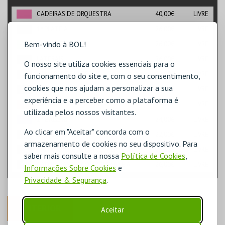
CADEIRAS DE ORQUESTRA
40,00€
LIVRE
1ª PLATEIA
26,00€
LIVRE
Bem-vindo à BOL!
2ª PLATEIA
26,00€
LIVRE
LATERAIS
26,00€
LIVRE
O nosso site utiliza cookies essenciais para o
CAMAROTES LATERAIS
22,00€
LIVRE
funcionamento do site e, com o seu consentimento,
cookies que nos ajudam a personalizar a sua
BALCÃO LATERAL
22,00€
LIVRE
experiência e a perceber como a plataforma é
CAMAROTES CENTRAIS
24,00€
LIVRE
utilizada pelos nossos visitantes.
1º BALCÃO
24,00€
LIVRE
Ao clicar em "Aceitar" concorda com o
2º BALCÃO
22,00€
LIVRE
armazenamento de cookies no seu dispositivo. Para
CAD.RODAS E ACOMP. 1ª PLATEIA
26,00€
LIVRE
saber mais consulte a nossa
Política de Cookies
,
CAD.RODAS E ACOMP. 2ª PLATEIA
26,00€
LIVRE
Informações Sobre Cookies
e
Privacidade & Segurança
.
ANTERIOR
Aceitar