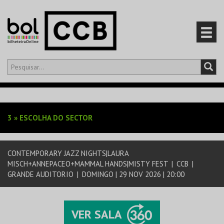
Olá,
iniciar sessão
PT
0
CARRINHO
3
»
ESCOLHA DO SECTOR
EVENTOS
CONTEMPORARY JAZZ NIGHTS|LAURA
CARTÕES
MISCH+ANNEPACEO+MAMMAL HANDS|MISTY FEST
|
CCB
|
GRANDE AUDITORIO
|
DOMINGO | 29 NOV 2026 | 20:00
PRODUTOS
VER SALA